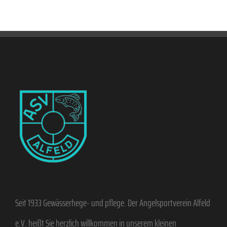
Seit 1933 Gewässerhege- und pflege. Der Angelsportverein Alfeld
e.V. heißt Sie herzlich willkommen in unserem kleinen