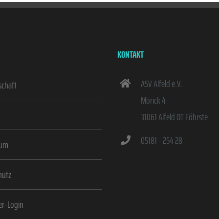
KONTAKT
ASV Alfeld e.V.
schaft
Mörick 4
31061 Alfeld OT Föhrste
05181 - 254 28
sum
hutz
er-Login