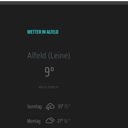
WETTER IN ALFELD
Alfeld (Leine)
9 °
MÄSSIG BEWÖLKT
Sonntag
35°
15 °
Montag
27°
16 °