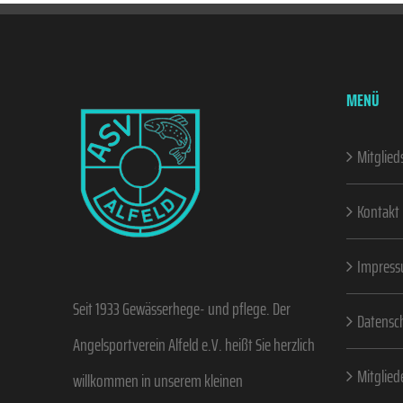
MENÜ
Mitglied
Kontakt
Impres
Seit 1933 Gewässerhege- und pflege. Der
Datensc
Angelsportverein Alfeld e.V. heißt Sie herzlich
Mitglied
willkommen in unserem kleinen